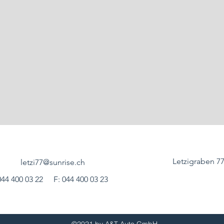
Letzigraben 77
letzi77@sunrise.ch
044 400 03 22
F: 044 400 03 23