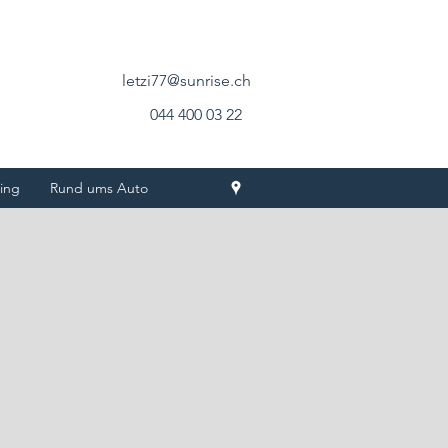
letzi77@sunrise.ch
044 400 03 22
ing
Rund ums Auto